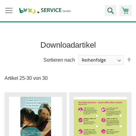
Zum
Suche
Inhalt
springen
Downloadartikel
A
Sortieren nach
so
Artikel
25
-
30
von
30