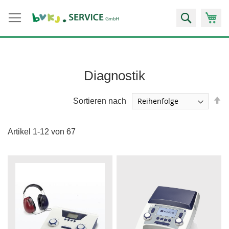
Zum
Suche
Inhalt
springen
Diagnostik
A
Sortieren nach
so
Artikel
1
-
12
von
67