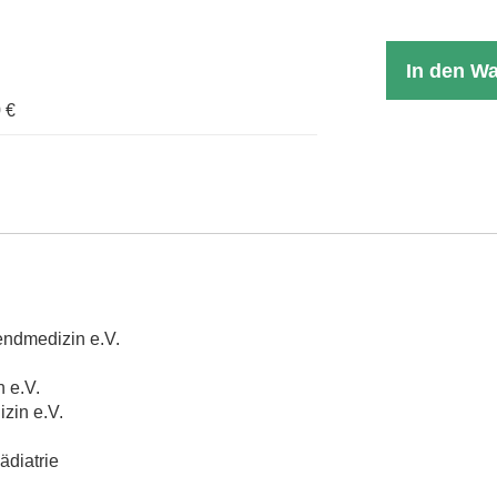
In den W
 €
endmedizin e.V.
 e.V.
zin e.V.
ädiatrie