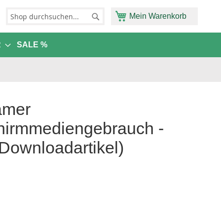
Mein Warenkorb
Suche
Suche
R
SALE %
amer
hirmmediengebrauch -
(Downloadartikel)