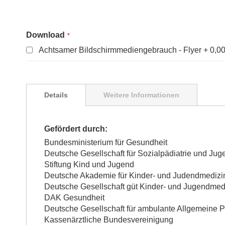
Zum
Anfang
Download
der
Download
Bildgalerie
Achtsamer Bildschirmmediengebrauch - Flyer
0,00
springen
Details
Weitere Informationen
Gefördert durch:
Bundesministerium für Gesundheit
Deutsche Gesellschaft für Sozialpädiatrie und Jug
Stiftung Kind und Jugend
Deutsche Akademie für Kinder- und Judendmedizin
Deutsche Gesellschaft güt Kinder- und Jugendmedi
DAK Gesundheit
Deutsche Gesellschaft für ambulante Allgemeine P
Kassenärztliche Bundesvereinigung