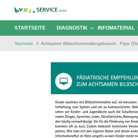
STARTSEITE
DIAGNOSTIK
INFOMATERIAL
Startseite
Achtsamer Bildschirmmediengebrauch - Flyer (Do
Zum
Ende
der
Bildgalerie
springen