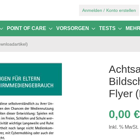
Zum
Anmelden
Konto erstellen
Inhalt
springen
POINT OF CARE
VORSORGEN
TESTS
MEH
wnloadartikel)
Achts
Bildsc
Flyer 
0,00 €
Inkl. % MwSt.