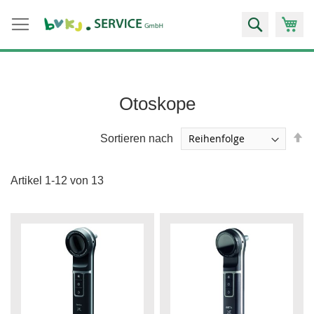
Zum
Suche
Inhalt
springen
Otoskope
A
Sortieren nach
so
Artikel
1
-
12
von
13