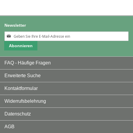
Newsletter
Melden
Sie
Abonnieren
sich
für
unseren
FAQ - Häufige Fragen
Newsletter
an:
Erweiterte Suche
Kontaktformular
Widerrufsbelehrung
Datenschutz
AGB