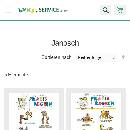
Zum
Suche
Inhalt
springen
Janosch
A
Sortieren nach
so
5
Elemente