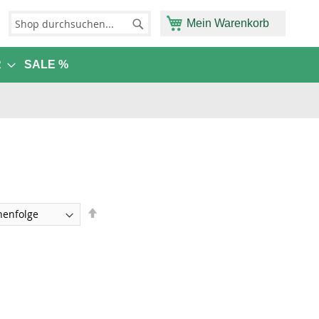
Mein Warenkorb
Suche
Suche
R
SALE %
Absteigend
sortieren