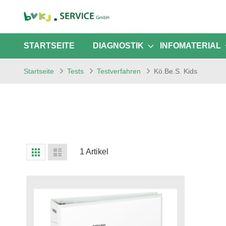
STARTSEITE
DIAGNOSTIK
INFOMATERIAL
Startseite
Tests
Testverfahren
Kö.Be.S. Kids
Anzeigen
Liste
Liste
1
Artikel
als