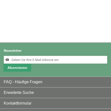
Newsletter
Melden
Sie
Abonnieren
sich
für
unseren
FAQ - Häufige Fragen
Newsletter
an:
Erweiterte Suche
Kontaktformular