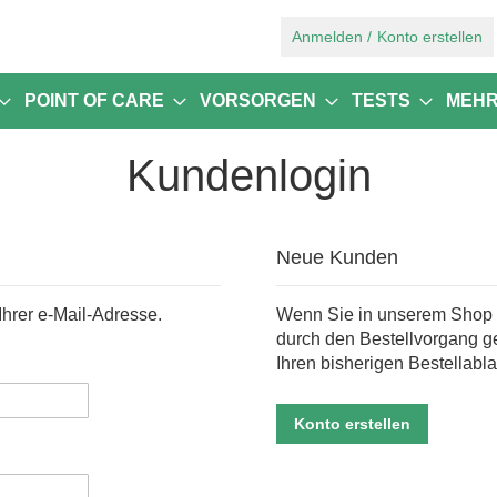
Zum
Anmelden
Konto erstellen
Inhalt
springen
POINT OF CARE
VORSORGEN
TESTS
MEH
Kundenlogin
Neue Kunden
Ihrer e-Mail-Adresse.
Wenn Sie in unserem Shop e
durch den Bestellvorgang g
Ihren bisherigen Bestellabla
Konto erstellen