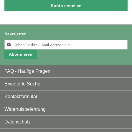
Konto erstellen
Newsletter
Melden
Sie
Abonnieren
sich
für
unseren
FAQ - Häufige Fragen
Newsletter
an:
Erweiterte Suche
Kontaktformular
Widerrufsbelehrung
Datenschutz