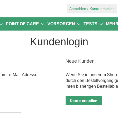
Zum
Anmelden
Konto erstellen
Inhalt
springen
POINT OF CARE
VORSORGEN
TESTS
MEH
Kundenlogin
Neue Kunden
Ihrer e-Mail-Adresse.
Wenn Sie in unserem Shop e
durch den Bestellvorgang g
Ihren bisherigen Bestellabla
Konto erstellen