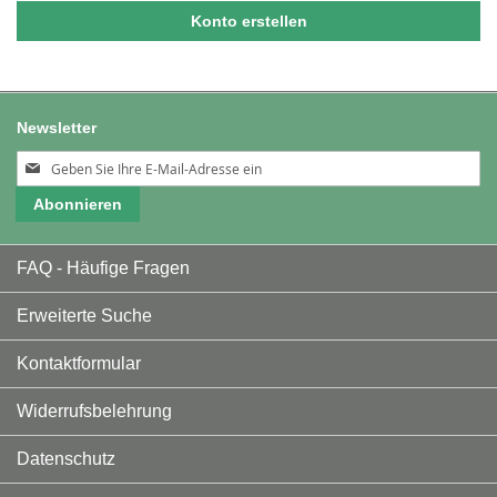
Konto erstellen
Newsletter
Melden
Sie
Abonnieren
sich
für
unseren
FAQ - Häufige Fragen
Newsletter
an:
Erweiterte Suche
Kontaktformular
Widerrufsbelehrung
Datenschutz