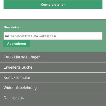
Konto erstellen
Newsletter
Melden
Sie
Abonnieren
sich
für
unseren
FAQ - Häufige Fragen
Newsletter
an:
Erweiterte Suche
Kontaktformular
Widerrufsbelehrung
Datenschutz