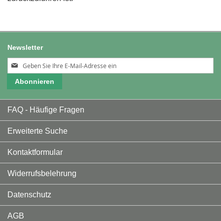
Newsletter
Melden
Sie
Abonnieren
sich
für
unseren
FAQ - Häufige Fragen
Newsletter
an:
Erweiterte Suche
Kontaktformular
Widerrufsbelehrung
Datenschutz
AGB