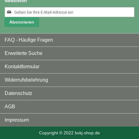
Newsletter
Melden
Sie
Abonnieren
sich
für
unseren
FAQ - Häufige Fragen
Newsletter
an:
Erweiterte Suche
Kontaktformular
Widerrufsbelehrung
Datenschutz
AGB
Impressum
Copyright © 2022 bvkj-shop.de