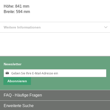
Höhe: 841 mm
Breite: 594 mm
Weitere Informationen
Newsletter
Melden
Sie
Abonnieren
sich
für
unseren
FAQ - Häufige Fragen
Newsletter
an:
Erweiterte Suche