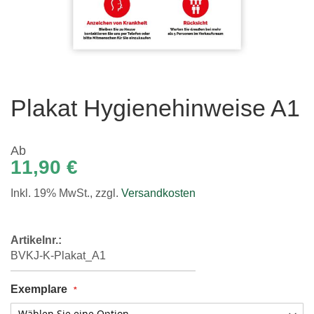
Zum
Anfang
Plakat Hygienehinweise A1
der
Bildgalerie
springen
Ab
11,90 €
Inkl. 19% MwSt.
,
zzgl.
Versandkosten
Artikelnr.:
BVKJ-K-Plakat_A1
Exemplare