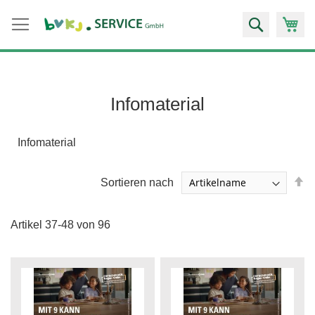
Zum
Suche
Inhalt
springen
Infomaterial
Infomaterial
A
Sortieren nach
so
Artikel
37
-
48
von
96