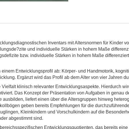
cklungsdiagnostischen Inventars mit Altersnormen für Kinder v
ngsde?zite und individuelle Stärken in hohem Maße differenzie
sdefizite bzw. individuelle Stärken in hohem Maße differenziert 
n einem Entwicklungsprofil ab: Körper- und Handmotorik, kogni
icklung. Ergänzt wird das Profil ab dem Alter von vier Jahren d
e Vielfalt klinisch relevanter Entwicklungsaspekte. Hierdurch w
tiviert. Das Konzept der Präsentation von Aufgaben in genau den
e ausbilden, liefert einen über die Altersgruppen hinweg hetero
ollbögen geben bereits Empfehlungen für die durchzuführenden
glingen, Kleinkindern und Vorschulkindern auf die Besonderh
nder abgestimmt sind.
 bereichsspezifischen Entwicklungsquotienten, das bereits eine 