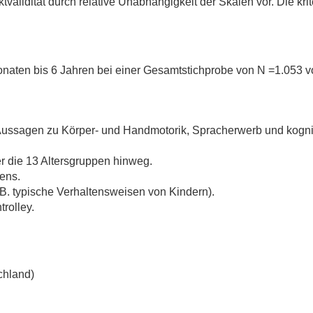
uktvalidität durch relative Unabhängigkeit der Skalen vor. Die kr
Monaten bis 6 Jahren bei einer Gesamtstichprobe von N =1.053 vo
 Aussagen zu Körper- und Handmotorik, Spracherwerb und kogni
.
r die 13 Altersgruppen hinweg.
ens.
. B. typische Verhaltensweisen von Kindern).
trolley.
chland)