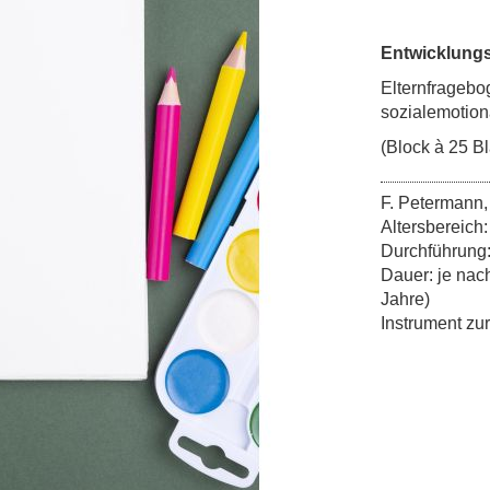
Entwicklungs
Elternfragebo
sozialemotion
(Block à 25 Bl
F. Petermann,
Altersbereich
Durchführung: 
Dauer: je nac
Jahre)
Instrument zu