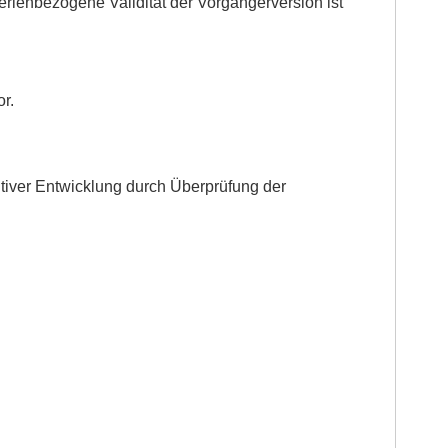
iterienbezogene Validität der Vorgängerversion ist
r.
tiver Entwicklung durch Überprüfung der