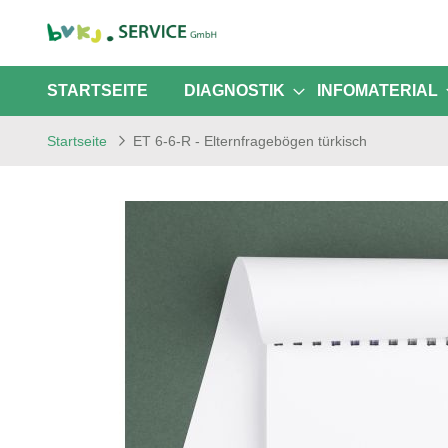
STARTSEITE
DIAGNOSTIK
INFOMATERIAL
Startseite
ET 6-6-R - Elternfragebögen türkisch
Zum
Ende
der
Bildgalerie
springen