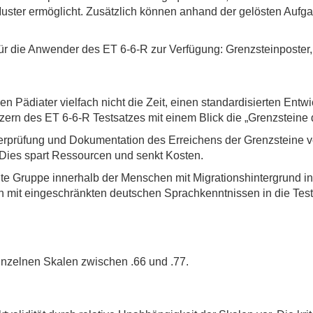
 Muster ermöglicht. Zusätzlich können anhand der gelösten Aufg
ür die Anwender des ET 6-6-R zur Verfügung: Grenzsteinposter,
n Pädiater vielfach nicht die Zeit, einen standardisierten Entw
ern des ET 6-6-R Testsatzes mit einem Blick die „Grenzsteine d
berprüfung und Dokumentation des Erreichens der Grenzsteine
 Dies spart Ressourcen und senkt Kosten.
ßte Gruppe innerhalb der Menschen mit Migrationshintergrund i
rn mit eingeschränkten deutschen Sprachkenntnissen in die Test
einzelnen Skalen zwischen .66 und .77.