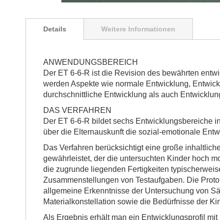
Zum
Anfang
Details
Weitere Informationen
der
Bildgalerie
springen
ANWENDUNGSBEREICH
Der ET 6-6-R ist die Revision des bewährten entwi
werden Aspekte wie normale Entwicklung, Entwicklu
durchschnittliche Entwicklung als auch Entwicklung
DAS VERFAHREN
Der ET 6-6-R bildet sechs Entwicklungsbereiche i
über die Elternauskunft die sozial-emotionale Entw
Das Verfahren berücksichtigt eine große inhaltlich
gewährleistet, der die untersuchten Kinder hoch mo
die zugrunde liegenden Fertigkeiten typischerweis
Zusammenstellungen von Testaufgaben. Die Protok
allgemeine Erkenntnisse der Untersuchung von Säu
Materialkonstellation sowie die Bedürfnisse der Ki
Als Ergebnis erhält man ein Entwicklungsprofil mit