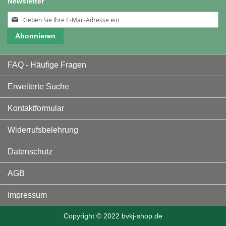
Newsletter
Melden
Sie
Abonnieren
sich
für
unseren
FAQ - Häufige Fragen
Newsletter
an:
Erweiterte Suche
Kontaktformular
Widerrufsbelehrung
Datenschutz
AGB
Impressum
Copyright © 2022 bvkj-shop.de