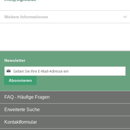
Weitere Informationen
Newsletter
Melden
Sie
Abonnieren
sich
für
unseren
FAQ - Häufige Fragen
Newsletter
an:
Erweiterte Suche
Kontaktformular