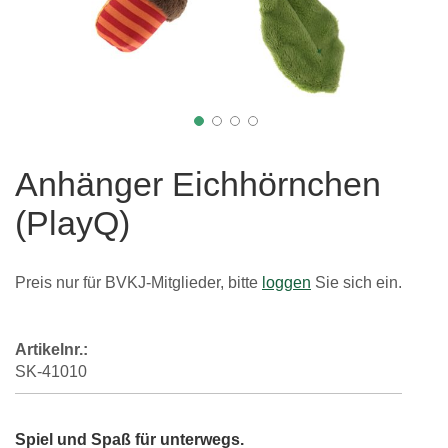
Zum
Anfang
Anhänger Eichhörnchen
der
Bildgalerie
(PlayQ)
springen
Preis nur für BVKJ-Mitglieder, bitte
loggen
Sie sich ein.
Artikelnr.:
SK-41010
Spiel und Spaß für unterwegs.