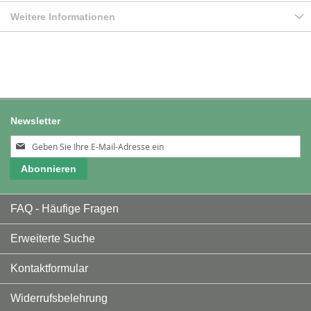
Weitere Informationen
Newsletter
Melden
Sie
Abonnieren
sich
für
unseren
FAQ - Häufige Fragen
Newsletter
an:
Erweiterte Suche
Kontaktformular
Widerrufsbelehrung