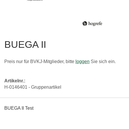
Zum
Anfang
BUEGA II
der
Bildgalerie
springen
Preis nur für BVKJ-Mitglieder, bitte
loggen
Sie sich ein.
Artikelnr.:
H-0146401 - Gruppenartikel
Artikel
für
BUEGA II Test
gruppiertes
Produkt